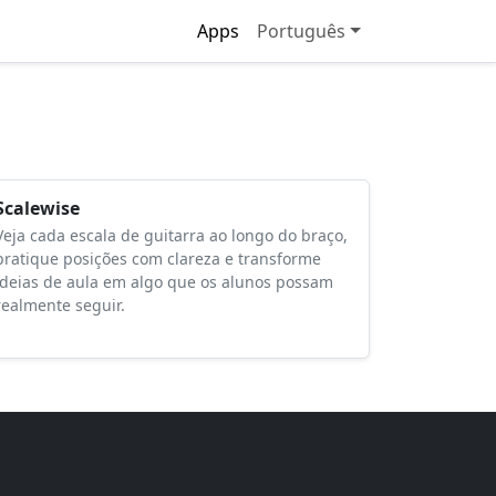
Apps
Português
Scalewise
Veja cada escala de guitarra ao longo do braço,
pratique posições com clareza e transforme
ideias de aula em algo que os alunos possam
realmente seguir.