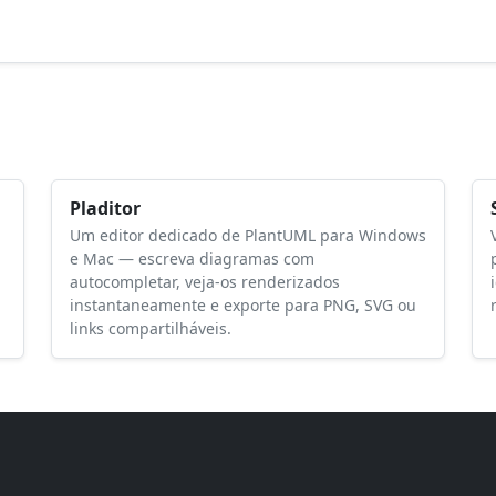
Pladitor
Um editor dedicado de PlantUML para Windows
e Mac — escreva diagramas com
autocompletar, veja-os renderizados
instantaneamente e exporte para PNG, SVG ou
links compartilháveis.