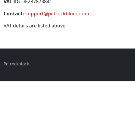
VAT ID:
DE287873841
Contact:
support@petrockblock.com
VAT details are listed above.
Petrockblock